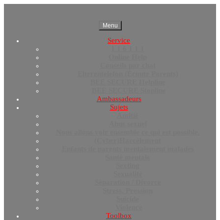
Menu
Service
1 1 6 1 1 1
Online Help
Conseils par chat
Elterentelefon (Ecoute Parents)
BEE SECURE Helpline
BEE SECURE Stopline
Ambassadeurs
Sujets
Amitié
Abus sexuel
Nous allons voir ensemble ce qui est possible.
(Cyber)Harcèlement
Enfants de parents mentalement malades
Santé mentale
Sexting
Sexualité
Séparation / Divorce
Stress, Pression
Suicide
Violence
Toolbox