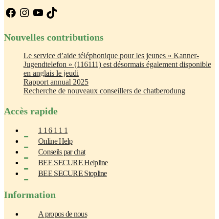
Facebook
Instagram
YouTube
TikTok
Nouvelles contributions
Le service d’aide téléphonique pour les jeunes « Kanner-
Jugendtelefon » (116111) est désormais également disponible
en anglais le jeudi
Rapport annual 2025
Recherche de nouveaux conseillers de chatberodung
Accès rapide
1 1 6 1 1 1
Online Help
Conseils par chat
BEE SECURE Helpline
BEE SECURE Stopline
Information
A propos de nous