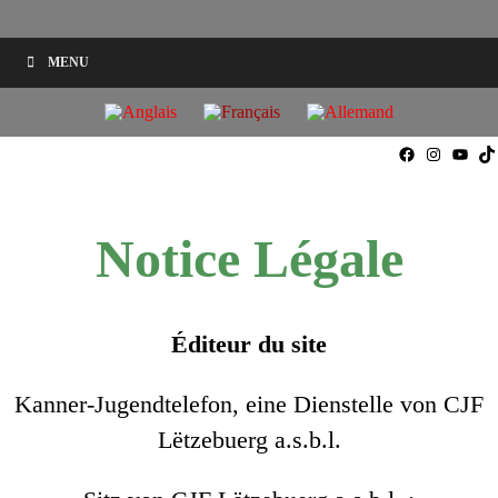
MENU
Faceboo
Instag
You
T
Notice Légale
Éditeur du site
Kanner-Jugendtelefon, eine Dienstelle von CJF
Lëtzebuerg a.s.b.l.