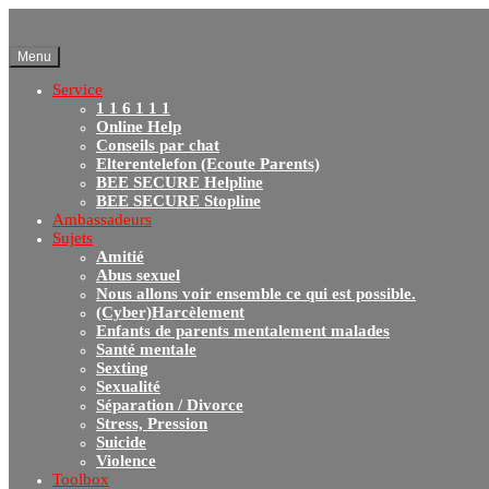
Menu
Service
1 1 6 1 1 1
Online Help
Conseils par chat
Elterentelefon (Ecoute Parents)
BEE SECURE Helpline
BEE SECURE Stopline
Ambassadeurs
Sujets
Amitié
Abus sexuel
Nous allons voir ensemble ce qui est possible.
(Cyber)Harcèlement
Enfants de parents mentalement malades
Santé mentale
Sexting
Sexualité
Séparation / Divorce
Stress, Pression
Suicide
Violence
Toolbox