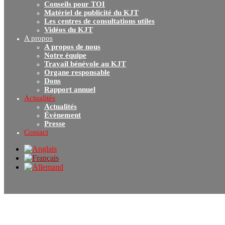
Conseils pour TOI
Matériel de publicité du KJT
Les centres de consultations utiles
Vidéos du KJT
A propos
A propos de nous
Notre équipe
Travail bénévole au KJT
Organe responsable
Dons
Rapport annuel
Actualités
Actualités
Évènement
Presse
Contact