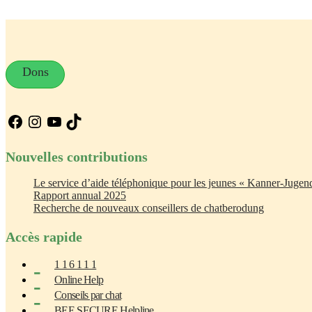
Dons
Facebook
Instagram
YouTube
TikTok
Nouvelles contributions
Le service d’aide téléphonique pour les jeunes « Kanner-Jugend
Rapport annual 2025
Recherche de nouveaux conseillers de chatberodung
Accès rapide
1 1 6 1 1 1
Online Help
Conseils par chat
BEE SECURE Helpline