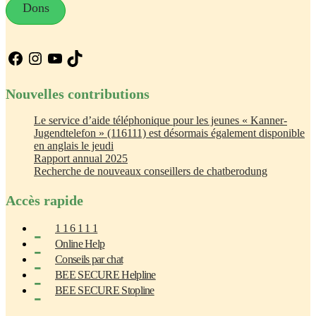
Dons
Facebook
Instagram
YouTube
TikTok
Nouvelles contributions
Le service d’aide téléphonique pour les jeunes « Kanner-
Jugendtelefon » (116111) est désormais également disponible
en anglais le jeudi
Rapport annual 2025
Recherche de nouveaux conseillers de chatberodung
Accès rapide
1 1 6 1 1 1
Online Help
Conseils par chat
BEE SECURE Helpline
BEE SECURE Stopline