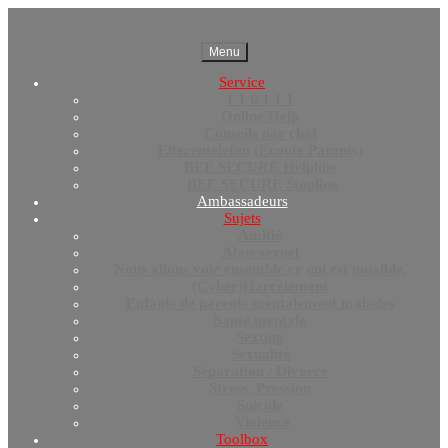
Menu
Service
1 1 6 1 1 1
Online Help
Conseils par chat
Elterentelefon (Ecoute Parents)
BEE SECURE Helpline
BEE SECURE Stopline
Ambassadeurs
Sujets
Amitié
Abus sexuel
Nous allons voir ensemble ce qui est possible.
(Cyber)Harcèlement
Enfants de parents mentalement malades
Santé mentale
Sexting
Sexualité
Séparation / Divorce
Stress, Pression
Suicide
Violence
Toolbox