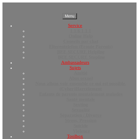
Menu
Service
1 1 6 1 1 1
Online Help
Conseils par chat
Elterentelefon (Ecoute Parents)
BEE SECURE Helpline
BEE SECURE Stopline
Ambassadeurs
Sujets
Amitié
Abus sexuel
Nous allons voir ensemble ce qui est possible.
(Cyber)Harcèlement
Enfants de parents mentalement malades
Santé mentale
Sexting
Sexualité
Séparation / Divorce
Stress, Pression
Suicide
Violence
Toolbox