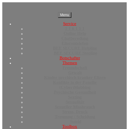
Menu
Service
1 1 6 1 1 1
Online Help
Chatberodung
Elterentelefon
BEE SECURE Helpline
BEE SECURE Stopline
Botschafter
Themen
Freundschaft
Gewalt
Kinder psychisch kranker Eltern
Konfikte in der Familie
(Cyber)Mobbing
Psychische Gesundheit
Sexting
Sexualität
Sexueller Missbrauch
Stress, Druck
Trennung / Scheidung
Suizid
Toolbox