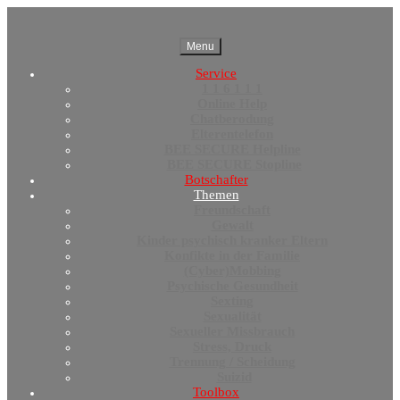
Menu
Service
1 1 6 1 1 1
Online Help
Chatberodung
Elterentelefon
BEE SECURE Helpline
BEE SECURE Stopline
Botschafter
Themen
Freundschaft
Gewalt
Kinder psychisch kranker Eltern
Konfikte in der Familie
(Cyber)Mobbing
Psychische Gesundheit
Sexting
Sexualität
Sexueller Missbrauch
Stress, Druck
Trennung / Scheidung
Suizid
Toolbox