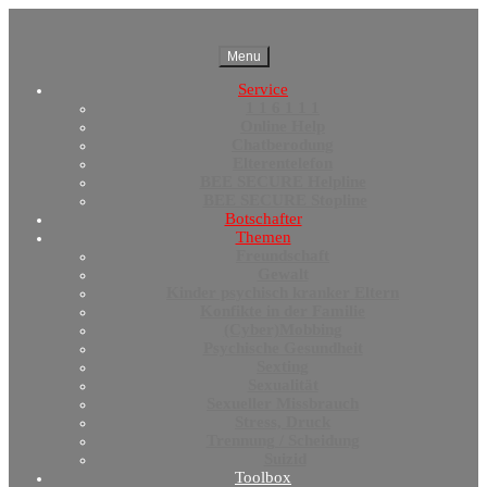
Menu
Service
1 1 6 1 1 1
Online Help
Chatberodung
Elterentelefon
BEE SECURE Helpline
BEE SECURE Stopline
Botschafter
Themen
Freundschaft
Gewalt
Kinder psychisch kranker Eltern
Konfikte in der Familie
(Cyber)Mobbing
Psychische Gesundheit
Sexting
Sexualität
Sexueller Missbrauch
Stress, Druck
Trennung / Scheidung
Suizid
Toolbox