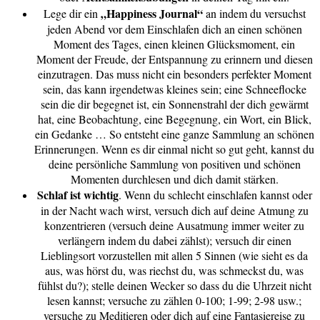
„Happiness Journal“
Lege dir ein
an indem du versuchst
jeden Abend vor dem Einschlafen dich an einen schönen
Moment des Tages, einen kleinen Glücksmoment, ein
Moment der Freude, der Entspannung zu erinnern und diesen
einzutragen. Das muss nicht ein besonders perfekter Moment
sein, das kann irgendetwas kleines sein; eine Schneeflocke
sein die dir begegnet ist, ein Sonnenstrahl der dich gewärmt
hat, eine Beobachtung, eine Begegnung, ein Wort, ein Blick,
ein Gedanke … So entsteht eine ganze Sammlung an schönen
Erinnerungen. Wenn es dir einmal nicht so gut geht, kannst du
deine persönliche Sammlung von positiven und schönen
Momenten durchlesen und dich damit stärken.
Schlaf ist wichtig
. Wenn du schlecht einschlafen kannst oder
in der Nacht wach wirst, versuch dich auf deine Atmung zu
konzentrieren (versuch deine Ausatmung immer weiter zu
verlängern indem du dabei zählst); versuch dir einen
Lieblingsort vorzustellen mit allen 5 Sinnen (wie sieht es da
aus, was hörst du, was riechst du, was schmeckst du, was
fühlst du?); stelle deinen Wecker so dass du die Uhrzeit nicht
lesen kannst; versuche zu zählen 0-100; 1-99; 2-98 usw.;
versuche zu Meditieren oder dich auf eine Fantasiereise zu