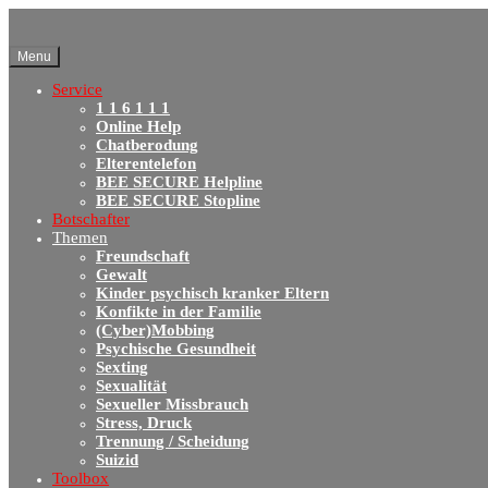
Menu
Service
1 1 6 1 1 1
Online Help
Chatberodung
Elterentelefon
BEE SECURE Helpline
BEE SECURE Stopline
Botschafter
Themen
Freundschaft
Gewalt
Kinder psychisch kranker Eltern
Konfikte in der Familie
(Cyber)Mobbing
Psychische Gesundheit
Sexting
Sexualität
Sexueller Missbrauch
Stress, Druck
Trennung / Scheidung
Suizid
Toolbox