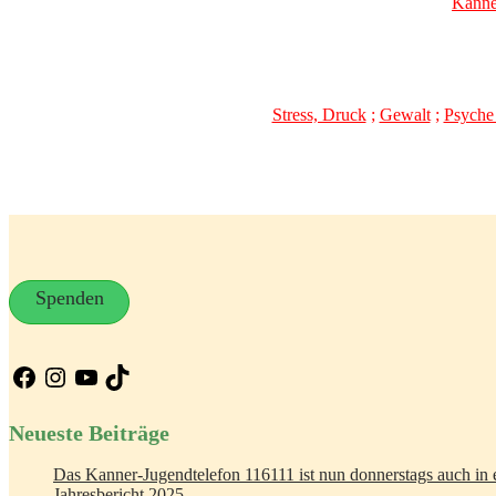
Kanne
Stress, Druck
;
Gewalt
;
Psyche
Spenden
Facebook
Instagram
YouTube
TikTok
Neueste Beiträge
Das Kanner-Jugendtelefon 116111 ist nun donnerstags auch in e
Jahresbericht 2025