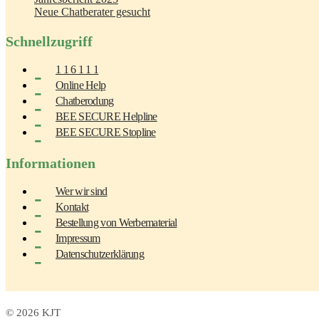
Neue Chatberater gesucht
Schnellzugriff
1 1 6 1 1 1
Online Help
Chatberodung
BEE SECURE Helpline
BEE SECURE Stopline
Informationen
Wer wir sind
Kontakt
Bestellung von Werbematerial
Impressum
Datenschutzerklärung
© 2026 KJT