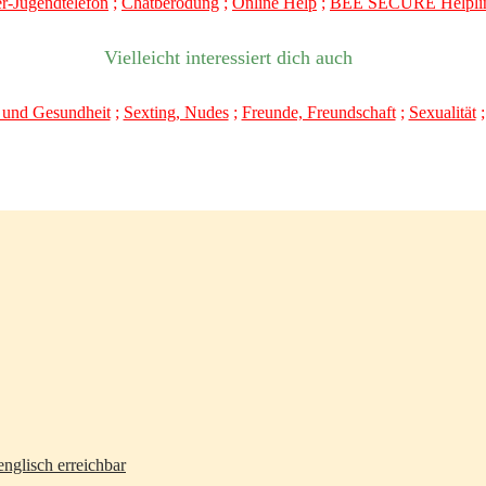
r-Jugendtelefon
;
Chatberodung
;
Online Help
;
BEE SECURE Helpli
Vielleicht interessiert dich auch
 und Gesundheit
;
Sexting, Nudes
;
Freunde, Freundschaft
;
Sexualität
nglisch erreichbar