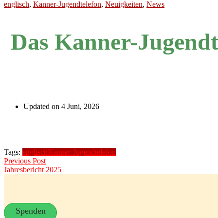
englisch
,
Kanner-Jugendtelefon
,
Neuigkeiten
,
News
Das Kanner-Jugendte
Updated on 4 Juni, 2026
Tags:
englisch
Kanner-Jugendtelefon
Beitragsnavigation
Previous
Previous Post
post:
Jahresbericht 2025
Spenden