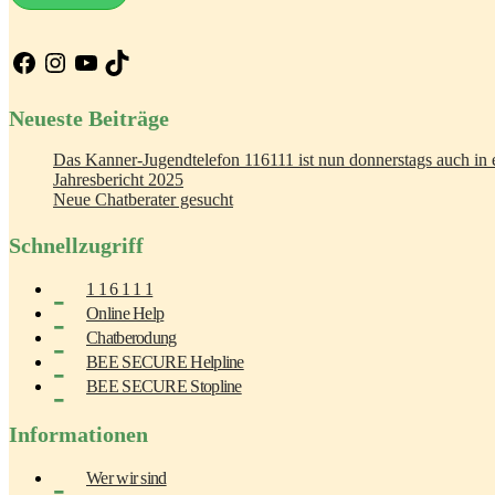
Facebook
Instagram
YouTube
TikTok
Neueste Beiträge
Das Kanner-Jugendtelefon 116111 ist nun donnerstags auch in e
Jahresbericht 2025
Neue Chatberater gesucht
Schnellzugriff
1 1 6 1 1 1
Online Help
Chatberodung
BEE SECURE Helpline
BEE SECURE Stopline
Informationen
Wer wir sind