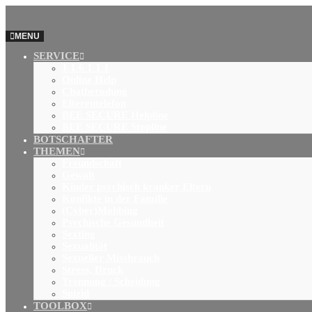
MENU
SERVICE
1 1 6 1 1 1
Online Help
Chatberodung
Elterentelefon
BEE SECURE Helpline
BEE SECURE Stopline
BOTSCHAFTER
THEMEN
Freundschaft
Gewalt
Kinder psychisch kranker Eltern
Konfikte in der Familie
(Cyber)Mobbing
Psychische Gesundheit
Sexting
Sexualität
Sexueller Missbrauch
Stress, Druck
Trennung / Scheidung
Suizid
TOOLBOX