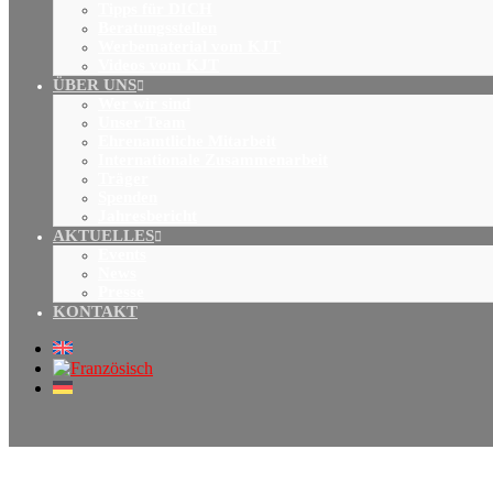
Tipps für DICH
Beratungsstellen
Werbematerial vom KJT
Videos vom KJT
ÜBER UNS
Wer wir sind
Unser Team
Ehrenamtliche Mitarbeit
Internationale Zusammenarbeit
Träger
Spenden
Jahresbericht
AKTUELLES
Events
News
Presse
KONTAKT