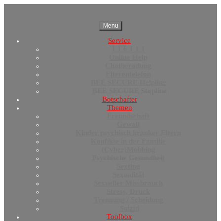
Menu
Service
1 1 6 1 1 1
Online Help
Chatberodung
Elterentelefon
BEE SECURE Helpline
BEE SECURE Stopline
Botschafter
Themen
Freundschaft
Gewalt
Kinder psychisch kranker Eltern
Konfikte in der Familie
(Cyber)Mobbing
Psychische Gesundheit
Sexting
Sexualität
Sexueller Missbrauch
Stress, Druck
Trennung / Scheidung
Suizid
Toolbox