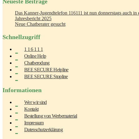
Neueste Beiträge
Das Kanner-Jugendtelefon 116111 ist nun donnerstags auch in e
Jahresbericht 2025
Neue Chatberater gesucht
Schnellzugriff
1 1 6 1 1 1
Online Help
Chatberodung
BEE SECURE Helpline
BEE SECURE Stopline
Informationen
Wer wir sind
Kontakt
Bestellung von Werbematerial
Impressum
Datenschutzerklärung