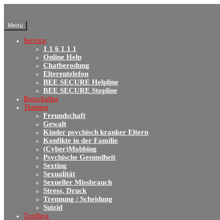
Menu
Service
1 1 6 1 1 1
Online Help
Chatberodung
Elterentelefon
BEE SECURE Helpline
BEE SECURE Stopline
Botschafter
Themen
Freundschaft
Gewalt
Kinder psychisch kranker Eltern
Konfikte in der Familie
(Cyber)Mobbing
Psychische Gesundheit
Sexting
Sexualität
Sexueller Missbrauch
Stress, Druck
Trennung / Scheidung
Suizid
Toolbox