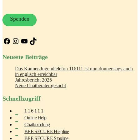
Spenden
Facebook
Instagram
YouTube
TikTok
Neueste Beiträge
Das Kanner-Jugendtelefon 116111 ist nun donnerstags auch
in englisch erreichbar
Jahresbericht 2025
Neue Chatberater gesucht
Schnellzugriff
1 1 6 1 1 1
Online Help
Chatberodung
BEE SECURE Helpline
BEE SECURE Stopline