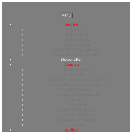
Menu
Service
1 1 6 1 1 1
Online Help
Chatberodung
Elterentelefon
BEE SECURE Helpline
BEE SECURE Stopline
Botschafter
Themen
Freundschaft
Gewalt
Kinder psychisch kranker Eltern
Konfikte in der Familie
(Cyber)Mobbing
Psychische Gesundheit
Sexting
Sexualität
Sexueller Missbrauch
Stress, Druck
Trennung / Scheidung
Suizid
Toolbox