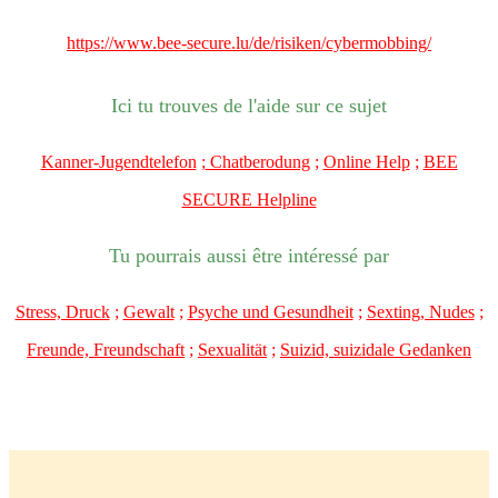
https://www.bee-secure.lu/de/risiken/cybermobbing/
Ici tu trouves de l'aide sur ce sujet
Kanner-Jugendtelefon
;
Chatberodung
;
Online Help
;
BEE
SECURE Helpline
Tu pourrais aussi être intéressé par
Stress, Druck
;
Gewalt
;
Psyche und Gesundheit
;
Sexting, Nudes
;
Freunde, Freundschaft
;
Sexualität
;
Suizid, suizidale Gedanken