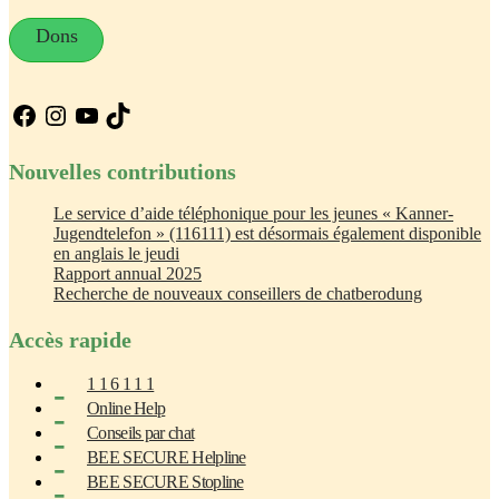
Dons
Facebook
Instagram
YouTube
TikTok
Nouvelles contributions
Le service d’aide téléphonique pour les jeunes « Kanner-
Jugendtelefon » (116111) est désormais également disponible
en anglais le jeudi
Rapport annual 2025
Recherche de nouveaux conseillers de chatberodung
Accès rapide
1 1 6 1 1 1
Online Help
Conseils par chat
BEE SECURE Helpline
BEE SECURE Stopline