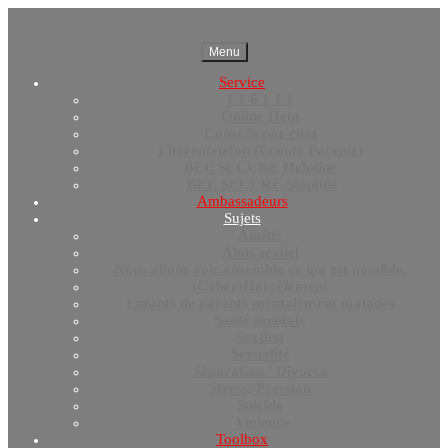
Menu
Service
1 1 6 1 1 1
Online Help
Conseils par chat
Elterentelefon (Ecoute Parents)
BEE SECURE Helpline
BEE SECURE Stopline
Ambassadeurs
Sujets
Amitié
Abus sexuel
Nous allons voir ensemble ce qui est possible.
(Cyber)Harcèlement
Enfants de parents mentalement malades
Santé mentale
Sexting
Sexualité
Séparation / Divorce
Stress, Pression
Suicide
Violence
Toolbox