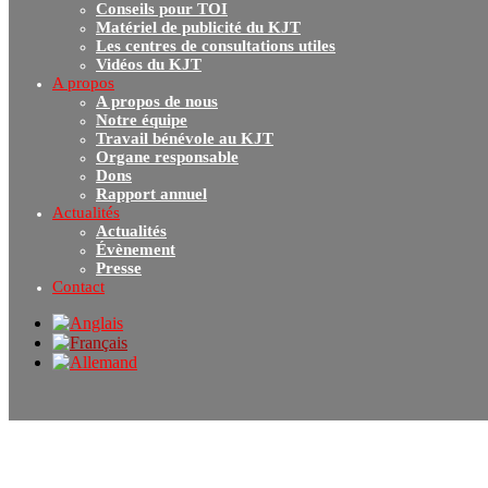
Conseils pour TOI
Matériel de publicité du KJT
Les centres de consultations utiles
Vidéos du KJT
A propos
A propos de nous
Notre équipe
Travail bénévole au KJT
Organe responsable
Dons
Rapport annuel
Actualités
Actualités
Évènement
Presse
Contact