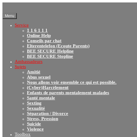
Menu
Service
1 1 6 1 1 1
Online Help
Conseils par chat
Elterentelefon (Ecoute Parents)
BEE SECURE Helpline
BEE SECURE Stopline
Ambassadeurs
Sujets
Amitié
Abus sexuel
Nous allons voir ensemble ce qui est possible.
(Cyber)Harcèlement
Enfants de parents mentalement malades
Santé mentale
Sexting
Sexualité
Séparation / Divorce
Stress, Pression
Suicide
Violence
Toolbox