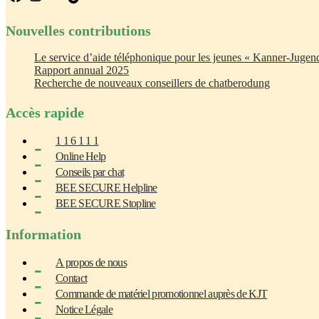
Nouvelles contributions
Le service d’aide téléphonique pour les jeunes « Kanner-Jugend
Rapport annual 2025
Recherche de nouveaux conseillers de chatberodung
Accès rapide
1 1 6 1 1 1
Online Help
Conseils par chat
BEE SECURE Helpline
BEE SECURE Stopline
Information
A propos de nous
Contact
Commande de matériel promotionnel auprès de KJT
Notice Légale