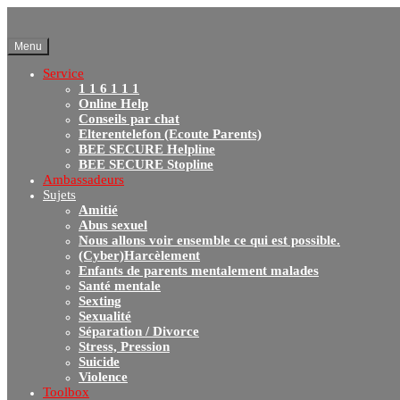
Menu
Service
1 1 6 1 1 1
Online Help
Conseils par chat
Elterentelefon (Ecoute Parents)
BEE SECURE Helpline
BEE SECURE Stopline
Ambassadeurs
Sujets
Amitié
Abus sexuel
Nous allons voir ensemble ce qui est possible.
(Cyber)Harcèlement
Enfants de parents mentalement malades
Santé mentale
Sexting
Sexualité
Séparation / Divorce
Stress, Pression
Suicide
Violence
Toolbox