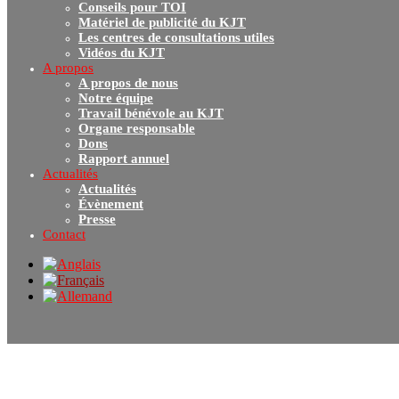
Conseils pour TOI
Matériel de publicité du KJT
Les centres de consultations utiles
Vidéos du KJT
A propos
A propos de nous
Notre équipe
Travail bénévole au KJT
Organe responsable
Dons
Rapport annuel
Actualités
Actualités
Évènement
Presse
Contact