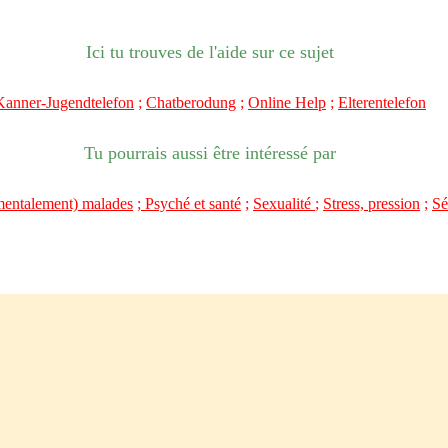
Ici tu trouves de l'aide sur ce sujet
Kanner-Jugendtelefon
;
Chatberodung
;
Online Help
;
Elterentelefon
Tu pourrais aussi être intéressé par
mentalement) malades
;
Psyché et santé
;
Sexualité
;
Stress, pression
;
Sé