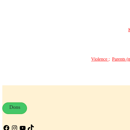
Violence
;
Parents (
Dons
Facebook
Instagram
YouTube
TikTok