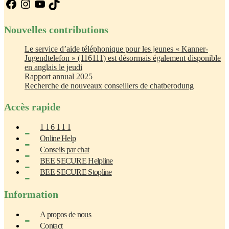
Facebook
Instagram
YouTube
TikTok
Nouvelles contributions
Le service d’aide téléphonique pour les jeunes « Kanner-
Jugendtelefon » (116111) est désormais également disponible
en anglais le jeudi
Rapport annual 2025
Recherche de nouveaux conseillers de chatberodung
Accès rapide
1 1 6 1 1 1
Online Help
Conseils par chat
BEE SECURE Helpline
BEE SECURE Stopline
Information
A propos de nous
Contact