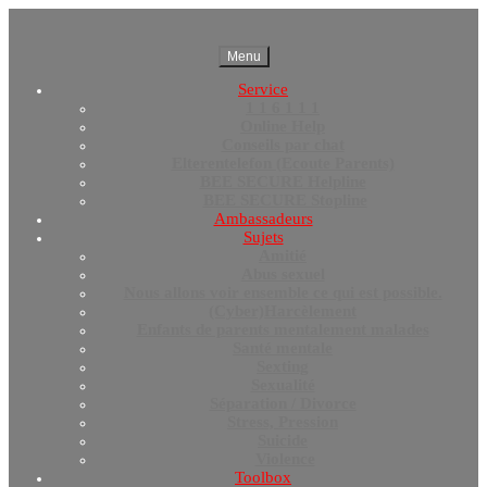
Menu
Service
1 1 6 1 1 1
Online Help
Conseils par chat
Elterentelefon (Ecoute Parents)
BEE SECURE Helpline
BEE SECURE Stopline
Ambassadeurs
Sujets
Amitié
Abus sexuel
Nous allons voir ensemble ce qui est possible.
(Cyber)Harcèlement
Enfants de parents mentalement malades
Santé mentale
Sexting
Sexualité
Séparation / Divorce
Stress, Pression
Suicide
Violence
Toolbox