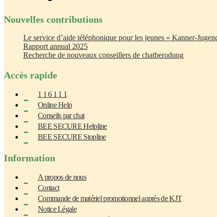
Nouvelles contributions
Le service d’aide téléphonique pour les jeunes « Kanner-Jugend
Rapport annual 2025
Recherche de nouveaux conseillers de chatberodung
Accès rapide
1 1 6 1 1 1
Online Help
Conseils par chat
BEE SECURE Helpline
BEE SECURE Stopline
Information
A propos de nous
Contact
Commande de matériel promotionnel auprès de KJT
Notice Légale