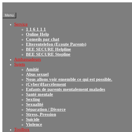
Menu
Service
1 1 6 1 1 1
Online Help
Conseils par chat
Elterentelefon (Ecoute Parents)
BEE SECURE Helpline
BEE SECURE Stopline
Ambassadeurs
Sujets
Amitié
Abus sexuel
Nous allons voir ensemble ce qui est possible.
(Cyber)Harcèlement
Enfants de parents mentalement malades
Santé mentale
Sexting
Sexualité
Séparation / Divorce
Stress, Pression
Suicide
Violence
Toolbox