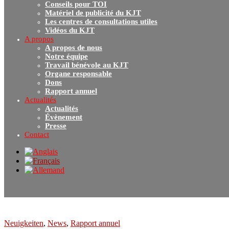
Conseils pour TOI
Matériel de publicité du KJT
Les centres de consultations utiles
Vidéos du KJT
A propos
A propos de nous
Notre équipe
Travail bénévole au KJT
Organe responsable
Dons
Rapport annuel
Actualités
Actualités
Évènement
Presse
Contact
Neuigkeiten
,
News
,
Rapport annuel