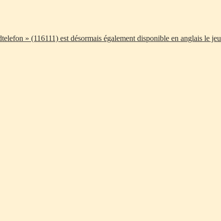
telefon » (116111) est désormais également disponible en anglais le jeu