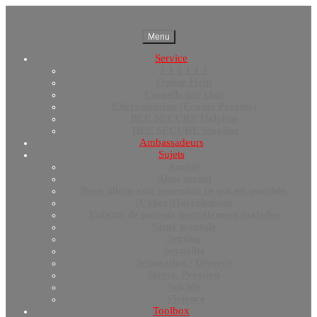
Menu
Service
1 1 6 1 1 1
Online Help
Conseils par chat
Elterentelefon (Ecoute Parents)
BEE SECURE Helpline
BEE SECURE Stopline
Ambassadeurs
Sujets
Amitié
Abus sexuel
Nous allons voir ensemble ce qui est possible.
(Cyber)Harcèlement
Enfants de parents mentalement malades
Santé mentale
Sexting
Sexualité
Séparation / Divorce
Stress, Pression
Suicide
Violence
Toolbox