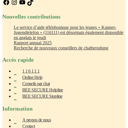
Facebook
Instagram
YouTube
TikTok
Nouvelles contributions
Le service d’aide téléphonique pour les jeunes « Kanner-
Jugendtelefon » (116111) est désormais également disponible
en anglais le jeudi
Rapport annual 2025
Recherche de nouveaux conseillers de chatberodung
Accès rapide
1 1 6 1 1 1
Online Help
Conseils par chat
BEE SECURE Helpline
BEE SECURE Stopline
Information
A propos de nous
Contact