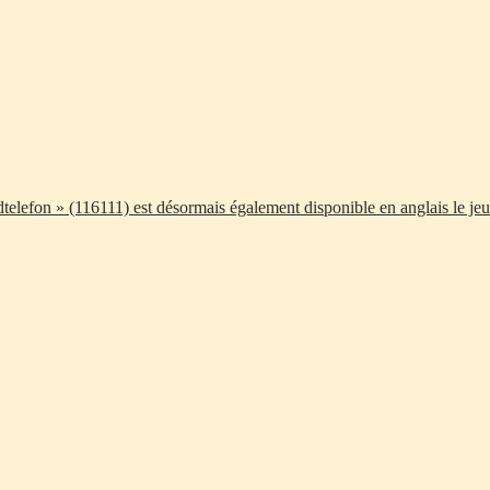
telefon » (116111) est désormais également disponible en anglais le jeu