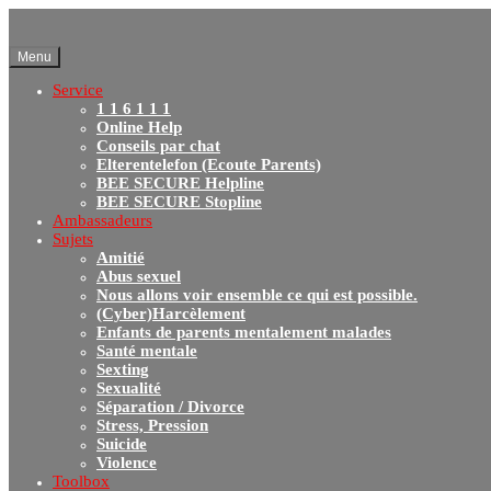
Menu
Service
1 1 6 1 1 1
Online Help
Conseils par chat
Elterentelefon (Ecoute Parents)
BEE SECURE Helpline
BEE SECURE Stopline
Ambassadeurs
Sujets
Amitié
Abus sexuel
Nous allons voir ensemble ce qui est possible.
(Cyber)Harcèlement
Enfants de parents mentalement malades
Santé mentale
Sexting
Sexualité
Séparation / Divorce
Stress, Pression
Suicide
Violence
Toolbox