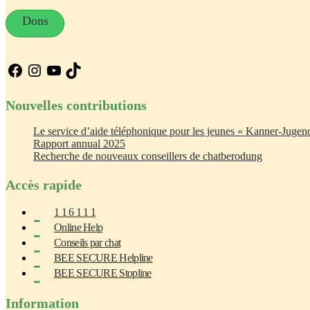
Dons
Facebook
Instagram
YouTube
TikTok
Nouvelles contributions
Le service d’aide téléphonique pour les jeunes « Kanner-Jugend
Rapport annual 2025
Recherche de nouveaux conseillers de chatberodung
Accès rapide
1 1 6 1 1 1
Online Help
Conseils par chat
BEE SECURE Helpline
BEE SECURE Stopline
Information