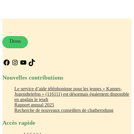
Dons
Facebook
Instagram
YouTube
TikTok
Nouvelles contributions
Le service d’aide téléphonique pour les jeunes « Kanner-
Jugendtelefon » (116111) est désormais également disponible
en anglais le jeudi
Rapport annual 2025
Recherche de nouveaux conseillers de chatberodung
Accès rapide