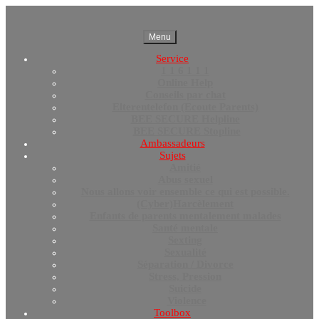
Menu
Service
1 1 6 1 1 1
Online Help
Conseils par chat
Elterentelefon (Ecoute Parents)
BEE SECURE Helpline
BEE SECURE Stopline
Ambassadeurs
Sujets
Amitié
Abus sexuel
Nous allons voir ensemble ce qui est possible.
(Cyber)Harcèlement
Enfants de parents mentalement malades
Santé mentale
Sexting
Sexualité
Séparation / Divorce
Stress, Pression
Suicide
Violence
Toolbox