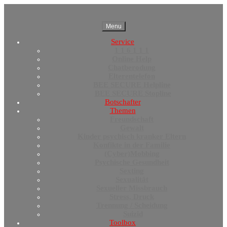
Menu
Service
1 1 6 1 1 1
Online Help
Chatberodung
Elterentelefon
BEE SECURE Helpline
BEE SECURE Stopline
Botschafter
Themen
Freundschaft
Gewalt
Kinder psychisch kranker Eltern
Konfikte in der Familie
(Cyber)Mobbing
Psychische Gesundheit
Sexting
Sexualität
Sexueller Missbrauch
Stress, Druck
Trennung / Scheidung
Suizid
Toolbox