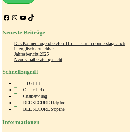
Facebook
Instagram
YouTube
TikTok
Neueste Beiträge
Das Kanner-Jugendtelefon 116111 ist nun donnerstags auch
in englisch erreichbar
Jahresbericht 2025
Neue Chatberater gesucht
Schnellzugriff
1 1 6 1 1 1
Online Help
Chatberodung
BEE SECURE Helpline
BEE SECURE Stopline
Informationen