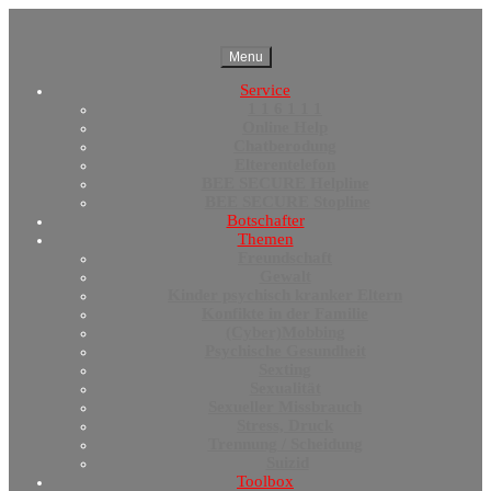
Menu
Service
1 1 6 1 1 1
Online Help
Chatberodung
Elterentelefon
BEE SECURE Helpline
BEE SECURE Stopline
Botschafter
Themen
Freundschaft
Gewalt
Kinder psychisch kranker Eltern
Konfikte in der Familie
(Cyber)Mobbing
Psychische Gesundheit
Sexting
Sexualität
Sexueller Missbrauch
Stress, Druck
Trennung / Scheidung
Suizid
Toolbox