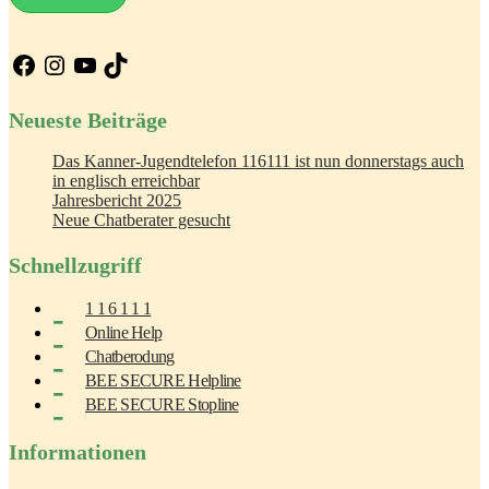
Facebook
Instagram
YouTube
TikTok
Neueste Beiträge
Das Kanner-Jugendtelefon 116111 ist nun donnerstags auch
in englisch erreichbar
Jahresbericht 2025
Neue Chatberater gesucht
Schnellzugriff
1 1 6 1 1 1
Online Help
Chatberodung
BEE SECURE Helpline
BEE SECURE Stopline
Informationen