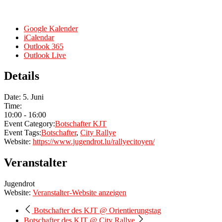
Google Kalender
iCalendar
Outlook 365
Outlook Live
Details
Date:
5. Juni
Time:
10:00 - 16:00
Event Category:
Botschafter KJT
Event Tags:
Botschafter
,
City Rallye
Website:
https://www.jugendrot.lu/rallyecitoyen/
Veranstalter
Jugendrot
Website:
Veranstalter-Website anzeigen
Botschafter des KJT @ Orientierungstag
Botschafter des KJT @ City Rallye