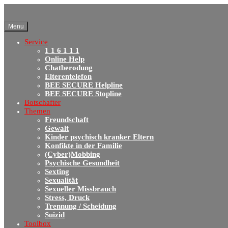
Menu
Service
1 1 6 1 1 1
Online Help
Chatberodung
Elterentelefon
BEE SECURE Helpline
BEE SECURE Stopline
Botschafter
Themen
Freundschaft
Gewalt
Kinder psychisch kranker Eltern
Konfikte in der Familie
(Cyber)Mobbing
Psychische Gesundheit
Sexting
Sexualität
Sexueller Missbrauch
Stress, Druck
Trennung / Scheidung
Suizid
Toolbox