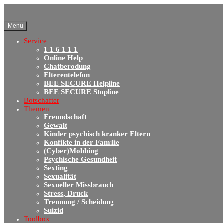
Menu
Service
1 1 6 1 1 1
Online Help
Chatberodung
Elterentelefon
BEE SECURE Helpline
BEE SECURE Stopline
Botschafter
Themen
Freundschaft
Gewalt
Kinder psychisch kranker Eltern
Konfikte in der Familie
(Cyber)Mobbing
Psychische Gesundheit
Sexting
Sexualität
Sexueller Missbrauch
Stress, Druck
Trennung / Scheidung
Suizid
Toolbox