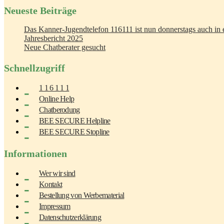
Neueste Beiträge
Das Kanner-Jugendtelefon 116111 ist nun donnerstags auch in e
Jahresbericht 2025
Neue Chatberater gesucht
Schnellzugriff
1 1 6 1 1 1
Online Help
Chatberodung
BEE SECURE Helpline
BEE SECURE Stopline
Informationen
Wer wir sind
Kontakt
Bestellung von Werbematerial
Impressum
Datenschutzerklärung