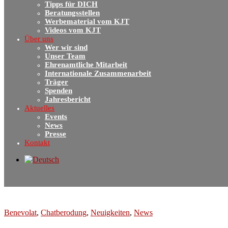
Tipps für DICH
Beratungsstellen
Werbematerial vom KJT
Videos vom KJT
Über uns
Wer wir sind
Unser Team
Ehrenamtliche Mitarbeit
Internationale Zusammenarbeit
Träger
Spenden
Jahresbericht
Aktuelles
Events
News
Presse
Kontakt
Benevolat
,
Chatberodung
,
Neuigkeiten
,
News