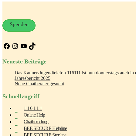
Spenden
Facebook
Instagram
YouTube
TikTok
Neueste Beiträge
Das Kanner-Jugendtelefon 116111 ist nun donnerstags auch in e
Jahresbericht 2025
Neue Chatberater gesucht
Schnellzugriff
1 1 6 1 1 1
Online Help
Chatberodung
BEE SECURE Helpline
BEE SECURE Stopline