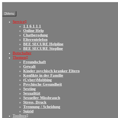
Menu
Service
1 1 6 1 1 1
Online Help
Chatberodung
Elterentelefon
BEE SECURE Helpline
BEE SECURE Stopline
Botschafter
Themen
Freundschaft
Gewalt
Kinder psychisch kranker Eltern
Konfikte in der Familie
(Cyber)Mobbing
Psychische Gesundheit
Sexting
Sexualität
Sexueller Missbrauch
Stress, Druck
Trennung / Scheidung
Suizid
Toolbox