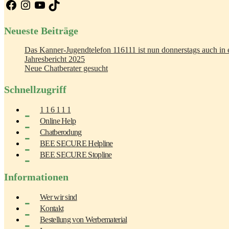
Facebook
Instagram
YouTube
TikTok
Neueste Beiträge
Das Kanner-Jugendtelefon 116111 ist nun donnerstags auch in e
Jahresbericht 2025
Neue Chatberater gesucht
Schnellzugriff
1 1 6 1 1 1
Online Help
Chatberodung
BEE SECURE Helpline
BEE SECURE Stopline
Informationen
Wer wir sind
Kontakt
Bestellung von Werbematerial