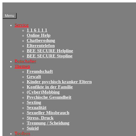
Menu
Service
1 1 6 1 1 1
Online Help
Chatberodung
Elterentelefon
BEE SECURE Helpline
BEE SECURE Stopline
Botschafter
Themen
Freundschaft
Gewalt
Kinder psychisch kranker Eltern
Konfikte in der Familie
(Cyber)Mobbing
Psychische Gesundheit
Sexting
Sexualität
Sexueller Missbrauch
Stress, Druck
Trennung / Scheidung
Suizid
Toolbox