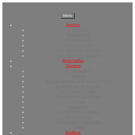
Menu
Service
1 1 6 1 1 1
Online Help
Chatberodung
Elterentelefon
BEE SECURE Helpline
BEE SECURE Stopline
Botschafter
Themen
Freundschaft
Gewalt
Kinder psychisch kranker Eltern
Konfikte in der Familie
(Cyber)Mobbing
Psychische Gesundheit
Sexting
Sexualität
Sexueller Missbrauch
Stress, Druck
Trennung / Scheidung
Suizid
Toolbox