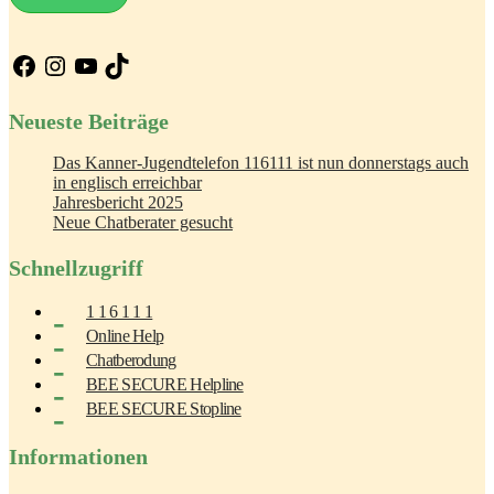
Facebook
Instagram
YouTube
TikTok
Neueste Beiträge
Das Kanner-Jugendtelefon 116111 ist nun donnerstags auch
in englisch erreichbar
Jahresbericht 2025
Neue Chatberater gesucht
Schnellzugriff
1 1 6 1 1 1
Online Help
Chatberodung
BEE SECURE Helpline
BEE SECURE Stopline
Informationen