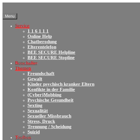
Menu
Service
1 1 6 1 1 1
Online Help
Chatberodung
Elterentelefon
BEE SECURE Helpline
BEE SECURE Stopline
Botschafter
Themen
Freundschaft
Gewalt
Kinder psychisch kranker Eltern
Konfikte in der Familie
(Cyber)Mobbing
Psychische Gesundheit
Sexting
Sexualität
Sexueller Missbrauch
Stress, Druck
Trennung / Scheidung
Suizid
Toolbox