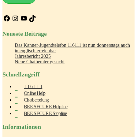
Facebook
Instagram
YouTube
TikTok
Neueste Beiträge
Das Kanner-Jugendtelefon 116111 ist nun donnerstags auch
in englisch erreichbar
Jahresbericht 2025
Neue Chatberater gesucht
Schnellzugriff
1 1 6 1 1 1
Online Help
Chatberodung
BEE SECURE Helpline
BEE SECURE Stopline
Informationen