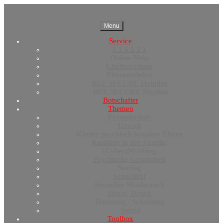
Menu
Service
1 1 6 1 1 1
Online Help
Chatberodung
Elterentelefon
BEE SECURE Helpline
BEE SECURE Stopline
Botschafter
Themen
Freundschaft
Gewalt
Kinder psychisch kranker Eltern
Konfikte in der Familie
(Cyber)Mobbing
Psychische Gesundheit
Sexting
Sexualität
Sexueller Missbrauch
Stress, Druck
Trennung / Scheidung
Suizid
Toolbox