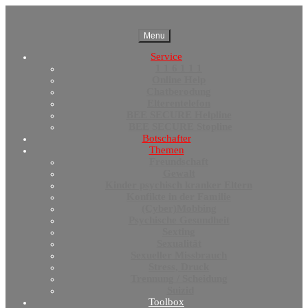
Menu
Service
1 1 6 1 1 1
Online Help
Chatberodung
Elterentelefon
BEE SECURE Helpline
BEE SECURE Stopline
Botschafter
Themen
Freundschaft
Gewalt
Kinder psychisch kranker Eltern
Konfikte in der Familie
(Cyber)Mobbing
Psychische Gesundheit
Sexting
Sexualität
Sexueller Missbrauch
Stress, Druck
Trennung / Scheidung
Suizid
Toolbox