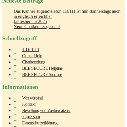
Neueste Beiträge
Das Kanner-Jugendtelefon 116111 ist nun donnerstags auch
in englisch erreichbar
Jahresbericht 2025
Neue Chatberater gesucht
Schnellzugriff
1 1 6 1 1 1
Online Help
Chatberodung
BEE SECURE Helpline
BEE SECURE Stopline
Informationen
Wer wir sind
Kontakt
Bestellung von Werbematerial
Impressum
Datenschutzerklärung